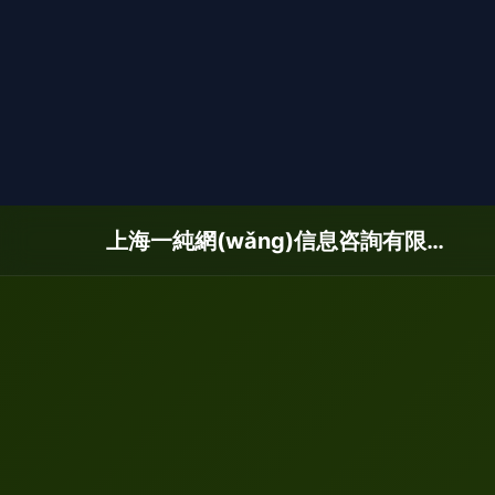
上海一純網(wǎng)信息咨詢有限公司