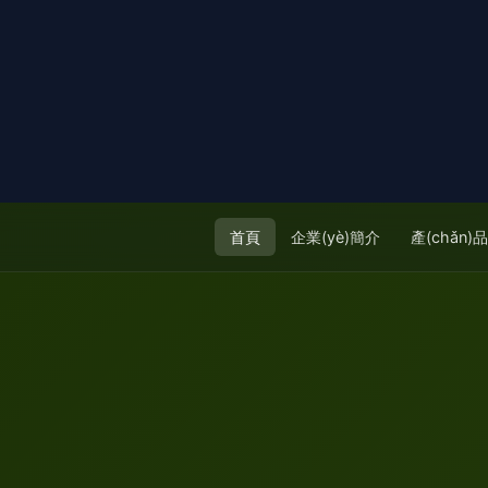
首頁
企業(yè)簡介
產(chǎn)